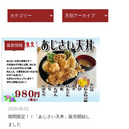
カ
ア
テ
ー
ゴ
カ
リ
イ
ー
ブ
最新情報
2026.06.01
期間限定！！「あじさい天丼」販売開始し
ました